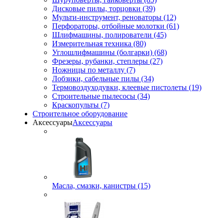
Дисковые пилы, торцовки (39)
Мульти-инструмент, реноваторы (12)
Перфораторы, отбойные молотки (61)
Шлифмашины, полирователи (45)
Измерительная техника (80)
Углошлифмашины (болгарки) (68)
Фрезеры, рубанки, степлеры (27)
Ножницы по металлу (7)
Лобзики, сабельные пилы (34)
Термовоздуходувки, клеевые пистолеты (19)
Строительные пылесосы (34)
Краскопульты (7)
Строительное оборудование
Аксессуары
Аксессуары
Масла, смазки, канистры (15)