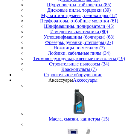
Шуруповерты, гайковерты (85)
Дисковые пилы, торцовки (39)
Мульти-инструмент, реноваторы (12)
Перфораторы, отбойные молотки (61)
Шлифмашины, полирователи (45)
Измерительная техника (80)
Углошлифмашины (болгарки) (68)
Фрезеры, рубанки, степлеры (27)
Ножницы по металлу (7)
Лобзики, сабельные пилы (34)
Термовоздуходувки, клеевые пистолеты (19)
Строительные пылесосы (34)
Краскопульты (7)
Строительное оборудование
Аксессуары
Аксессуары
Масла, смазки, канистры (15)