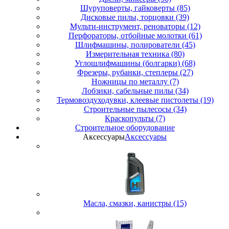
Шуруповерты, гайковерты (85)
Дисковые пилы, торцовки (39)
Мульти-инструмент, реноваторы (12)
Перфораторы, отбойные молотки (61)
Шлифмашины, полирователи (45)
Измерительная техника (80)
Углошлифмашины (болгарки) (68)
Фрезеры, рубанки, степлеры (27)
Ножницы по металлу (7)
Лобзики, сабельные пилы (34)
Термовоздуходувки, клеевые пистолеты (19)
Строительные пылесосы (34)
Краскопульты (7)
Строительное оборудование
Аксессуары
Аксессуары
Масла, смазки, канистры (15)