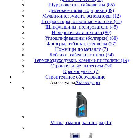
Шуруповерты, гайковерты (85)
Дисковые пилы, торцовки (39)
Мульти-инструмент, реноваторы (12)
Перфораторы, отбойные молотки (61)
Шлифмашины, полирователи (45)
Измерительная техника (80)
Углошлифмашины (болгарки) (68)
Фрезеры, рубанки, степлеры (27)
Ножницы по металлу (7)
Лобзики, сабельные пилы (34)
Термовоздуходувки, клеевые пистолеты (19)
Строительные пылесосы (34)
Краскопульты (7)
Строительное оборудование
Аксессуары
Аксессуары
Масла, смазки, канистры (15)