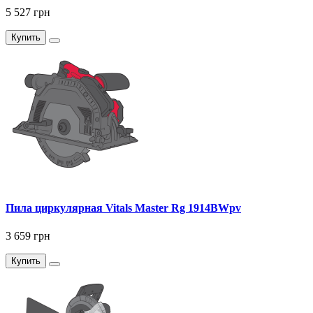
5 527 грн
Купить
Пила циркулярная Vitals Master Rg 1914BWpv
3 659 грн
Купить