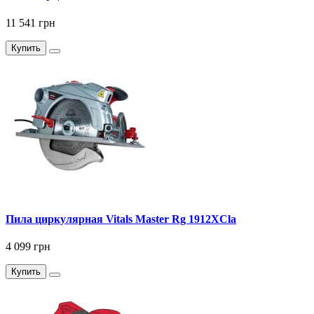
11 541 грн
Купить
Пила циркулярная Vitals Master Rg 1912XCla
4 099 грн
Купить