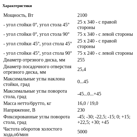
Характеристики
Мощность, Вт
2100
25 х 340 - с правой
- угол стойки 0°, угол стола 45°
стороны
- угол стойки 0°, угол стола 90°
75 х 340 - с левой стороны
25 х 240 - с правой
- угол стойки 45°, угол стола 45°
стороны
- угол стойки 45°, угол стола 90°
75 х 240 - с левой стороны
Диаметр отрезного диска, мм
255
Диаметр посадочного отверстия
25,4
отрезного диска, мм
Максимальные углы наклона
0...45
стойки, град
Максимальные углы поворота
-45...0...+45
стола, град
Масса нетто/брутто, кг
16,0 / 19,0
Напряжение, В
230
Фиксированные углы поворота
-45; -30; -22,5; -15; 0; +15;
стола, град
+22,5; +30; +45
Частота оборотов холостого
5000
хода,об/мин