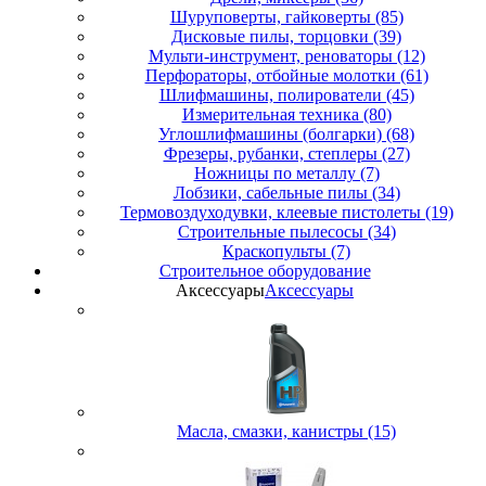
Шуруповерты, гайковерты (85)
Дисковые пилы, торцовки (39)
Мульти-инструмент, реноваторы (12)
Перфораторы, отбойные молотки (61)
Шлифмашины, полирователи (45)
Измерительная техника (80)
Углошлифмашины (болгарки) (68)
Фрезеры, рубанки, степлеры (27)
Ножницы по металлу (7)
Лобзики, сабельные пилы (34)
Термовоздуходувки, клеевые пистолеты (19)
Строительные пылесосы (34)
Краскопульты (7)
Строительное оборудование
Аксессуары
Аксессуары
Масла, смазки, канистры (15)