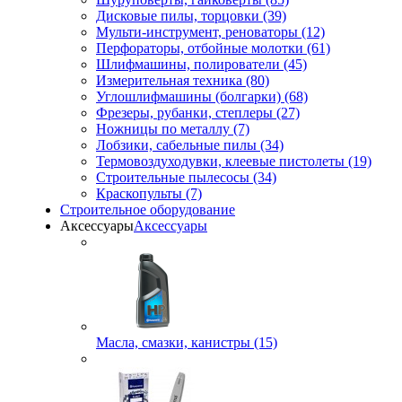
Дисковые пилы, торцовки (39)
Мульти-инструмент, реноваторы (12)
Перфораторы, отбойные молотки (61)
Шлифмашины, полирователи (45)
Измерительная техника (80)
Углошлифмашины (болгарки) (68)
Фрезеры, рубанки, степлеры (27)
Ножницы по металлу (7)
Лобзики, сабельные пилы (34)
Термовоздуходувки, клеевые пистолеты (19)
Строительные пылесосы (34)
Краскопульты (7)
Строительное оборудование
Аксессуары
Аксессуары
Масла, смазки, канистры (15)