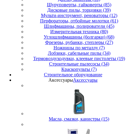
Шуруповерты, гайковерты (85)
Дисковые пилы, торцовки (39)
Мульти-инструмент, реноваторы (12)
Перфораторы, отбойные молотки (61)
Шлифмашины, полирователи (45)
Измерительная техника (80)
Углошлифмашины (болгарки) (68)
Фрезеры, рубанки, степлеры (27)
Ножницы по металлу (7)
Лобзики, сабельные пилы (34)
Термовоздуходувки, клеевые пистолеты (19)
Строительные пылесосы (34)
Краскопульты (7)
Строительное оборудование
Аксессуары
Аксессуары
Масла, смазки, канистры (15)