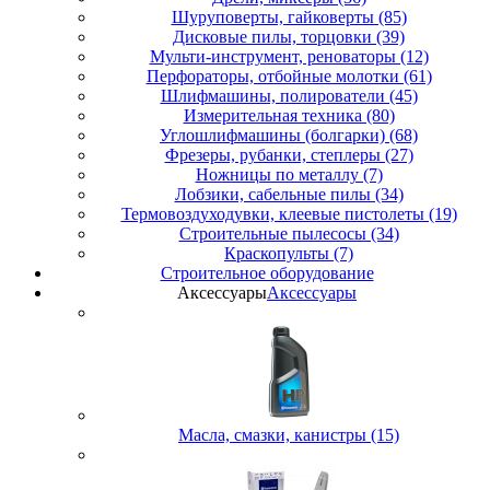
Шуруповерты, гайковерты (85)
Дисковые пилы, торцовки (39)
Мульти-инструмент, реноваторы (12)
Перфораторы, отбойные молотки (61)
Шлифмашины, полирователи (45)
Измерительная техника (80)
Углошлифмашины (болгарки) (68)
Фрезеры, рубанки, степлеры (27)
Ножницы по металлу (7)
Лобзики, сабельные пилы (34)
Термовоздуходувки, клеевые пистолеты (19)
Строительные пылесосы (34)
Краскопульты (7)
Строительное оборудование
Аксессуары
Аксессуары
Масла, смазки, канистры (15)