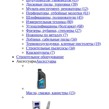
Дисковые пилы, торцовки (39)
Мульти-инструмент, реноваторы (12)
Перфораторы, отбойные молотки (61)
Шлифмашины, полирователи (45)
Измерительная техника (80)
Углошлифмашины (болгарки) (68)
Фрезеры, рубанки, степлеры (27)
Ножницы по металлу (7)
Лобзики, сабельные пилы (34)
Термовоздуходувки, клеевые пистолеты (19)
Строительные пылесосы (34)
Краскопульты (7)
Строительное оборудование
Аксессуары
Аксессуары
Масла, смазки, канистры (15)