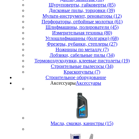
Шуруповерты, гайковерты (85)
Дисковые пилы, торцовки (39)
Мульти-инструмент, реноваторы (12)
Перфораторы, отбойные молотки (61)
Шлифмашины, полирователи (45)
Измерительная техника (80)
Углошлифмашины (болгарки) (68)
Фрезеры, рубанки, степлеры (27)
Ножницы по металлу (7)
Лобзики, сабельные пилы (34)
Термовоздуходувки, клеевые пистолеты (19)
Строительные пылесосы (34)
Краскопульты (7)
Строительное оборудование
Аксессуары
Аксессуары
Масла, смазки, канистры (15)