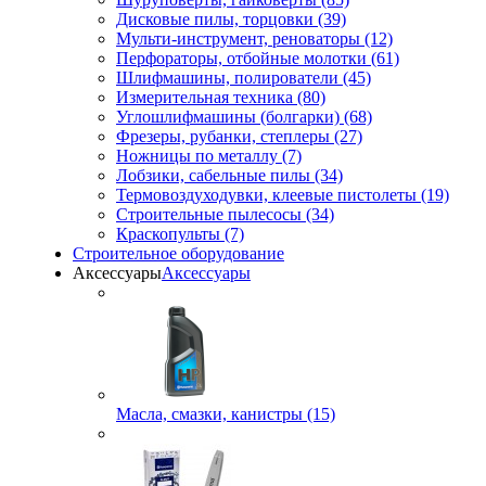
Дисковые пилы, торцовки (39)
Мульти-инструмент, реноваторы (12)
Перфораторы, отбойные молотки (61)
Шлифмашины, полирователи (45)
Измерительная техника (80)
Углошлифмашины (болгарки) (68)
Фрезеры, рубанки, степлеры (27)
Ножницы по металлу (7)
Лобзики, сабельные пилы (34)
Термовоздуходувки, клеевые пистолеты (19)
Строительные пылесосы (34)
Краскопульты (7)
Строительное оборудование
Аксессуары
Аксессуары
Масла, смазки, канистры (15)