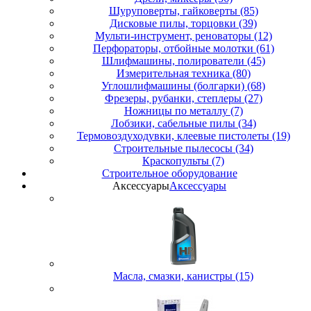
Шуруповерты, гайковерты (85)
Дисковые пилы, торцовки (39)
Мульти-инструмент, реноваторы (12)
Перфораторы, отбойные молотки (61)
Шлифмашины, полирователи (45)
Измерительная техника (80)
Углошлифмашины (болгарки) (68)
Фрезеры, рубанки, степлеры (27)
Ножницы по металлу (7)
Лобзики, сабельные пилы (34)
Термовоздуходувки, клеевые пистолеты (19)
Строительные пылесосы (34)
Краскопульты (7)
Строительное оборудование
Аксессуары
Аксессуары
Масла, смазки, канистры (15)