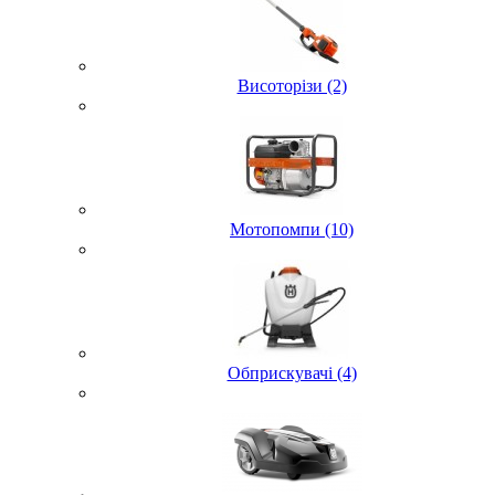
Висоторізи (2)
Мотопомпи (10)
Обприскувачі (4)