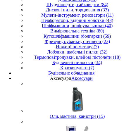
Шуруповерти, гайковерти (84)
Дискові пили, торцювання (33)
Мульти-інструмент, реноватори (11)
Перфоратори, відбійні молотки (48)
Шліфмашини, полірувальники (40)
Вимірювальна техніка (80)
Кутошліфмашини (болгарки) (59)
Фрезери, рубанки, степлери (23)
Ножиці по металу (7)
Лобзики, шабельні пилки (32)
Термоповітродувки, клейові пістолети (18)
Будівельні пилососи (34)
Краскопульти (7)
Будівельне обладнання
Аксесуари
Аксесуари
Олії, мастила, каністри (15)