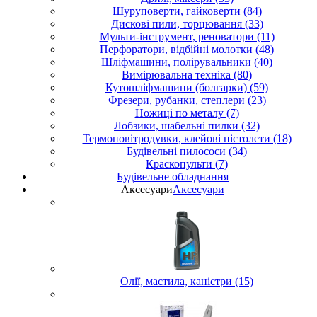
Шуруповерти, гайковерти (84)
Дискові пили, торцювання (33)
Мульти-інструмент, реноватори (11)
Перфоратори, відбійні молотки (48)
Шліфмашини, полірувальники (40)
Вимірювальна техніка (80)
Кутошліфмашини (болгарки) (59)
Фрезери, рубанки, степлери (23)
Ножиці по металу (7)
Лобзики, шабельні пилки (32)
Термоповітродувки, клейові пістолети (18)
Будівельні пилососи (34)
Краскопульти (7)
Будівельне обладнання
Аксесуари
Аксесуари
Олії, мастила, каністри (15)