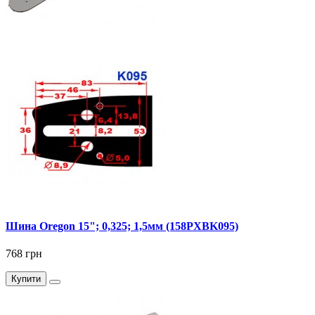
Шина Oregon 15"; 0,325; 1,5мм (158PXBK095)
768 грн
Купити