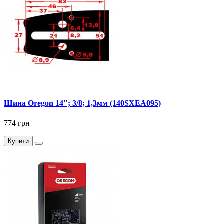
Шина Oregon 14"; 3/8; 1,3мм (140SXEA095)
774 грн
Купити