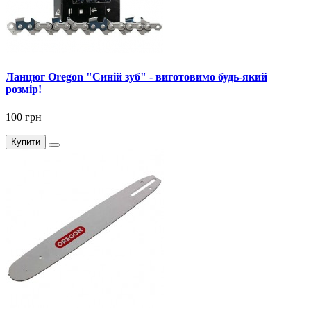
Ланцюг Oregon "Синій зуб" - виготовимо будь-який
розмір!
100 грн
Купити