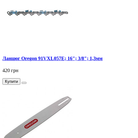
Ланцюг Oregon 91VXL057E; 16"; 3/8"; 1,3мм
420 грн
Купити