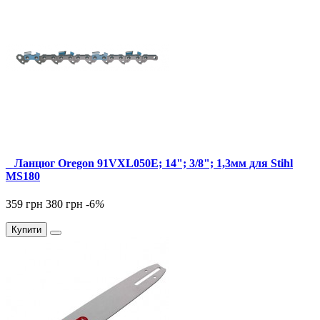
_ Ланцюг Oregon 91VXL050E; 14"; 3/8"; 1,3мм для Stihl
MS180
359 грн
380 грн
-6
%
Купити