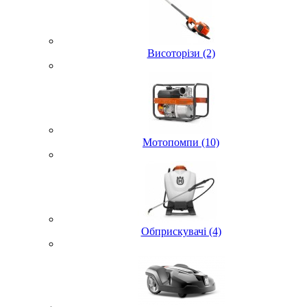
Висоторізи (2)
Мотопомпи (10)
Обприскувачі (4)