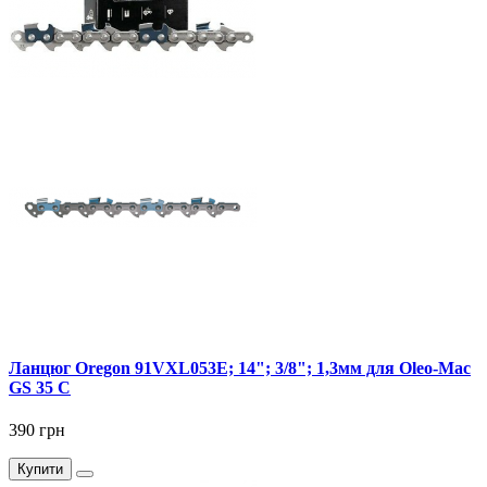
Ланцюг Oregon 91VXL053E; 14"; 3/8"; 1,3мм для Oleo-Mac
GS 35 C
390 грн
Купити