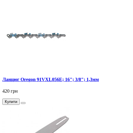
Ланцюг Oregon 91VXL056E; 16"; 3/8"; 1,3мм
420 грн
Купити