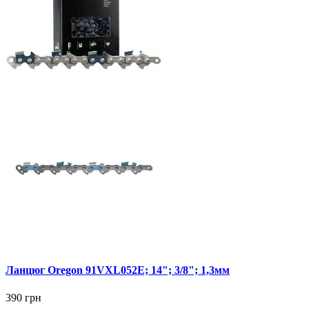
Ланцюг Oregon 91VXL052E; 14"; 3/8"; 1,3мм
390 грн