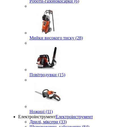
Роботи-газонокосарки (6)
Мийки високого тиску (28)
Повітродувки (15)
Ножиці (11)
Електроінструмент
Електроінструмент
Дрилі, міксери (33)
Шуруповерти, гайковерти (84)