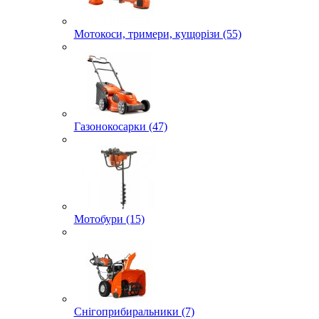
Мотокоси, тримери, кущорізи (55)
Газонокосарки (47)
Мотобури (15)
Снігоприбиральники (7)