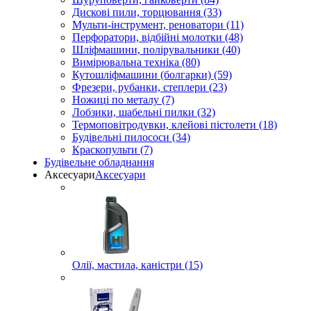
Дискові пили, торцювання (33)
Мульти-інструмент, реноватори (11)
Перфоратори, відбійні молотки (48)
Шліфмашини, полірувальники (40)
Вимірювальна техніка (80)
Кутошліфмашини (болгарки) (59)
Фрезери, рубанки, степлери (23)
Ножиці по металу (7)
Лобзики, шабельні пилки (32)
Термоповітродувки, клейові пістолети (18)
Будівельні пилососи (34)
Краскопульти (7)
Будівельне обладнання
Аксесуари
Аксесуари
Олії, мастила, каністри (15)