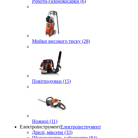
Роботи-газонокосарки (6)
Мийки високого тиску (28)
Повітродувки (15)
Ножиці (11)
Електроінструмент
Електроінструмент
Дрилі, міксери (33)
Шуруповерти, гайковерти (84)