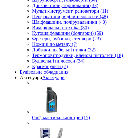
Дискові пили, торцювання (33)
Мульти-інструмент, реноватори (11)
Перфоратори, відбійні молотки (48)
Шліфмашини, полірувальники (40)
Вимірювальна техніка (80)
Кутошліфмашини (болгарки) (59)
Фрезери, рубанки, степлери (23)
Ножиці по металу (7)
Лобзики, шабельні пилки (32)
Термоповітродувки, клейові пістолети (18)
Будівельні пилососи (34)
Краскопульти (7)
Будівельне обладнання
Аксесуари
Аксесуари
Олії, мастила, каністри (15)