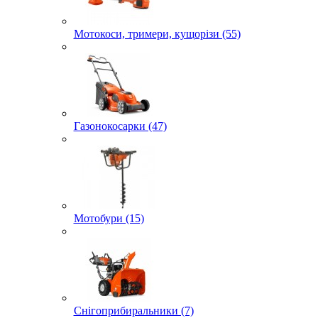
Мотокоси, тримери, кущорізи (55)
Газонокосарки (47)
Мотобури (15)
Снігоприбиральники (7)