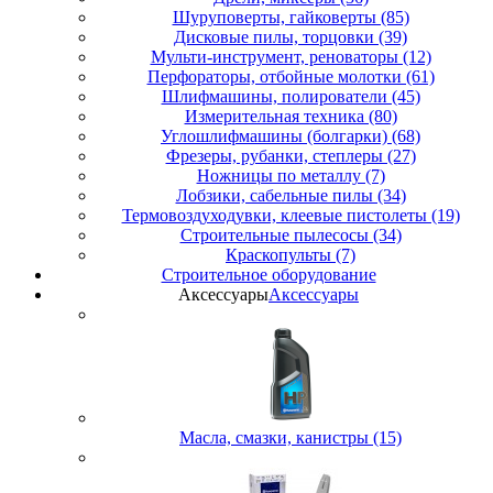
Шуруповерты, гайковерты (85)
Дисковые пилы, торцовки (39)
Мульти-инструмент, реноваторы (12)
Перфораторы, отбойные молотки (61)
Шлифмашины, полирователи (45)
Измерительная техника (80)
Углошлифмашины (болгарки) (68)
Фрезеры, рубанки, степлеры (27)
Ножницы по металлу (7)
Лобзики, сабельные пилы (34)
Термовоздуходувки, клеевые пистолеты (19)
Строительные пылесосы (34)
Краскопульты (7)
Строительное оборудование
Аксессуары
Аксессуары
Масла, смазки, канистры (15)