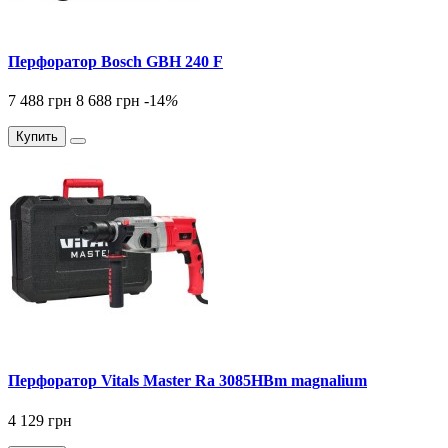
Перфоратор Bosch GBH 240 F
7 488 грн
8 688 грн
-14
%
Купить
Перфоратор Vitals Master Ra 3085HBm magnalium
4 129 грн