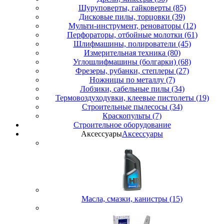
Шуруповерты, гайковерты (85)
Дисковые пилы, торцовки (39)
Мульти-инструмент, реноваторы (12)
Перфораторы, отбойные молотки (61)
Шлифмашины, полирователи (45)
Измерительная техника (80)
Углошлифмашины (болгарки) (68)
Фрезеры, рубанки, степлеры (27)
Ножницы по металлу (7)
Лобзики, сабельные пилы (34)
Термовоздуходувки, клеевые пистолеты (19)
Строительные пылесосы (34)
Краскопульты (7)
Строительное оборудование
Аксессуары
Аксессуары
Масла, смазки, канистры (15)