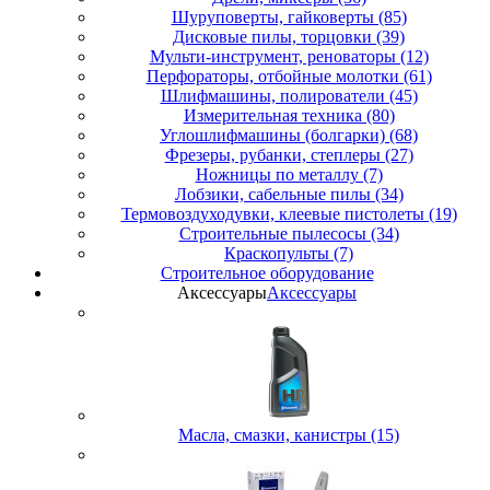
Шуруповерты, гайковерты (85)
Дисковые пилы, торцовки (39)
Мульти-инструмент, реноваторы (12)
Перфораторы, отбойные молотки (61)
Шлифмашины, полирователи (45)
Измерительная техника (80)
Углошлифмашины (болгарки) (68)
Фрезеры, рубанки, степлеры (27)
Ножницы по металлу (7)
Лобзики, сабельные пилы (34)
Термовоздуходувки, клеевые пистолеты (19)
Строительные пылесосы (34)
Краскопульты (7)
Строительное оборудование
Аксессуары
Аксессуары
Масла, смазки, канистры (15)