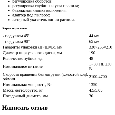
регулировка оборотов;
регулировка глубины и угла пропила;
безопасная кнопка включения;
адаптер под пылесос;
лазерный указатель линии распила.
Характеристики
- под углом 45°
44 мм
- под углом 90°
65 мм
Габариты упаковки (Д×Ш×В), мм
330×255×210
Диаметр циркулярного диска, мм
190
Количество зубцов, ед.
48
1~50 Гц, 230
Номинальное питание
В
Скорость вращения без нагрузки (холостой ход),
2100-4700
об/мин
Номинальная мощность, Вт
1350
Масса нетто/брутто, кг
4,5/5,05
Посадочный диаметр, мм
30
Написать отзыв