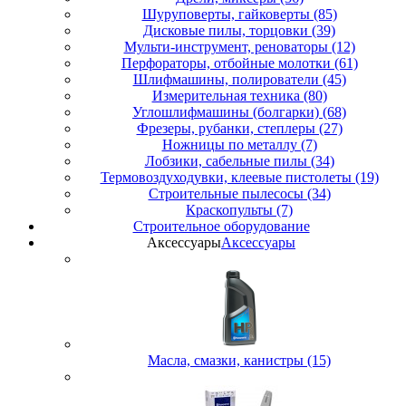
Шуруповерты, гайковерты (85)
Дисковые пилы, торцовки (39)
Мульти-инструмент, реноваторы (12)
Перфораторы, отбойные молотки (61)
Шлифмашины, полирователи (45)
Измерительная техника (80)
Углошлифмашины (болгарки) (68)
Фрезеры, рубанки, степлеры (27)
Ножницы по металлу (7)
Лобзики, сабельные пилы (34)
Термовоздуходувки, клеевые пистолеты (19)
Строительные пылесосы (34)
Краскопульты (7)
Строительное оборудование
Аксессуары
Аксессуары
Масла, смазки, канистры (15)