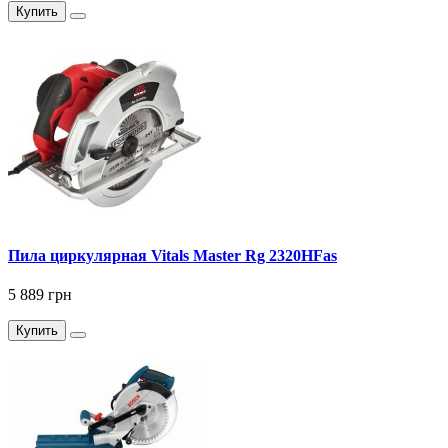
Купить
Пила циркулярная Vitals Master Rg 2320HFas
5 889 грн
Купить