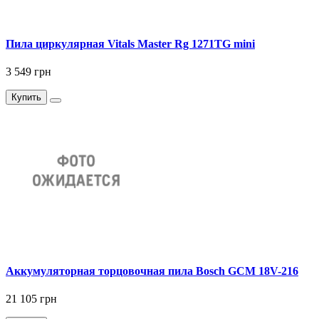
Пила циркулярная Vitals Master Rg 1271TG mini
3 549 грн
Купить
Аккумуляторная торцовочная пила Bosch GCM 18V-216
21 105 грн