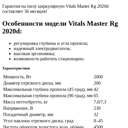
Гарантия на пилу циркулярную Vitals Master Rg 2020d
составляет 36 месяцев!
Особенности модели Vitals Master Rg
2020d:
регулировка глубины и угла пропила;
надежный электродвигатель;
высокая эргономика;
возможность работать стационарно.
Характеристики
Мощность, Вт
2000
Диаметр отрезного диска, мм
200
Максимальная глубина пропила (45 град), мм
42
Максимальная глубина пропила (90 град), мм
65
Масса нетто/брутто, кг
7,0/7,3
Напряжение, В
230
Посадочный диаметр, мм
32
Угол наклона отрезного диска, град
0–45
Частота оборотов холостого хода, об/мин
4500