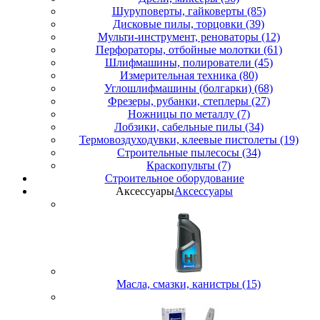
Шуруповерты, гайковерты (85)
Дисковые пилы, торцовки (39)
Мульти-инструмент, реноваторы (12)
Перфораторы, отбойные молотки (61)
Шлифмашины, полирователи (45)
Измерительная техника (80)
Углошлифмашины (болгарки) (68)
Фрезеры, рубанки, степлеры (27)
Ножницы по металлу (7)
Лобзики, сабельные пилы (34)
Термовоздуходувки, клеевые пистолеты (19)
Строительные пылесосы (34)
Краскопульты (7)
Строительное оборудование
Аксессуары
Аксессуары
Масла, смазки, канистры (15)