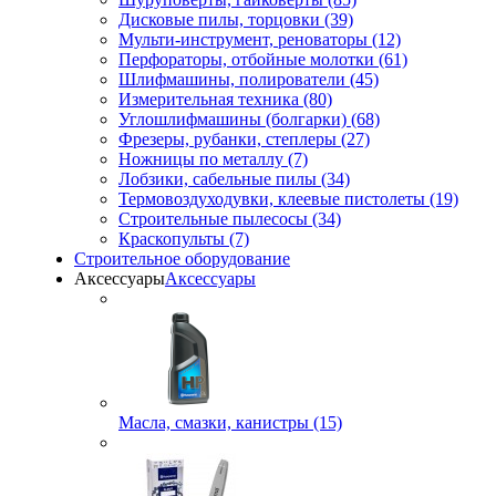
Дисковые пилы, торцовки (39)
Мульти-инструмент, реноваторы (12)
Перфораторы, отбойные молотки (61)
Шлифмашины, полирователи (45)
Измерительная техника (80)
Углошлифмашины (болгарки) (68)
Фрезеры, рубанки, степлеры (27)
Ножницы по металлу (7)
Лобзики, сабельные пилы (34)
Термовоздуходувки, клеевые пистолеты (19)
Строительные пылесосы (34)
Краскопульты (7)
Строительное оборудование
Аксессуары
Аксессуары
Масла, смазки, канистры (15)