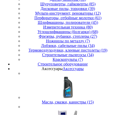
Шуруповерты, гайковерты (85)
Дисковые пилы, торцовки (39)
Мульти-инструмент, реноваторы (12)
Перфораторы, отбойные молотки (61)
Шлифмашины, полирователи (45)
Измерительная техника (80)
Углошлифмашины (болгарки) (68)
Фрезеры, рубанки, степлеры (27)
Ножницы по металлу (7)
Лобзики, сабельные пилы (34)
Термовоздуходувки, клеевые пистолеты (19)
Строительные пылесосы (34)
Краскопульты (7)
Строительное оборудование
Аксессуары
Аксессуары
Масла, смазки, канистры (15)