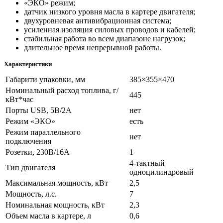
«ЭКО» режим;
датчик низкого уровня масла в картере двигателя;
двухуровневая антивибрационная система;
усиленная изоляция силовых проводов и кабелей;
стабильная работа во всем диапазоне нагрузок;
длительное время непрерывной работы.
Характеристики
Габарити упаковки, мм
385×355×470
Номинальный расход топлива, г/
445
кВт*час
Порты USB, 5В/2А
нет
Режим «ЭКО»
есть
Режим параллельного
нет
подключения
Розетки, 230В/16А
1
4-тактный
Тип двигателя
одноцилиндровый
Максимальная мощность, кВт
2,5
Мощность, л.с.
7
Номинальная мощность, кВт
2,3
Объем масла в картере, л
0,6