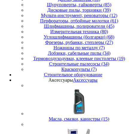
Шуруповерты, гайковерты (85)
Дисковые пилы, торцовки (39)
Мульти-инструмент, реноваторы (12)
Перфораторы, отбойные молотки (61)
Шлифмашины, полирователи (45)
Измерительная техника (80)
Углошлифмашины (болгарки) (68)
Фрезеры, рубанки, степлеры (27)
Ножницы по металлу (7)
Лобзики, сабельные пилы (34)
Термовоздуходувки, клеевые пистолеты (19)
Строительные пылесосы (34)
Краскопульты (7)
Строительное оборудование
Аксессуары
Аксессуары
Масла, смазки, канистры (15)