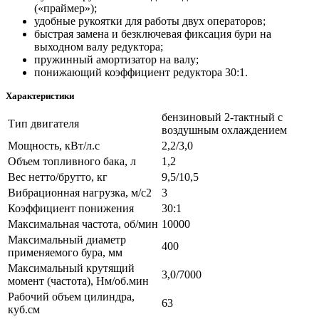
(«праймер»);
удобные рукоятки для работы двух операторов;
быстрая замена и безключевая фиксация бури на
выходном валу редуктора;
пружинный амортизатор на валу;
понижающий коэффициент редуктора 30:1.
Характеристики
бензиновый 2-тактный с
Тип двигателя
воздушным охлаждением
Мощность, кВт/л.с
2,2/3,0
Объем топливного бака, л
1,2
Вес нетто/брутто, кг
9,5/10,5
Вибрационная нагрузка, м/c2
3
Коэффициент понижения
30:1
Максимальная частота, об/мин
10000
Максимальный диаметр
400
применяемого бура, мм
Максимальный крутящий
3,0/7000
момент (частота), Нм/об.мин
Рабочий объем цилиндра,
63
куб.см