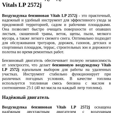
Vitals LP 2572j
Воздуходувка бензиновая Vitals LP 2572j
- это практичный,
надежный и удобный инструмент для эффективного ухода за
придомовой территорией, садом и рабочими площадками.
Она позволяет быстро очищать поверхности от опавших
листьев, скошенной травы, веток, щепы, пыли, мелкого
мусора, а также легкого свежего снега. Оптимально подходит
для обслуживания тротуаров, дорожек, газонов, детских и
спортивных площадок, террас, строительных зон и дорожного
полотна во время ремонтных работ.
Бензиновый двигатель обеспечивает полную независимость
от электросети, что делает
бензиновую воздуходувку Vitals
LP 2572j
идеальным выбором для работы на удаленных
участках. Инструмент стабильно функционирует при
различных погодных условиях. В качестве топлива
используется топливная смесь бензина с маслом в
соотношении 25:1 (40 мл масла на каждый литр топлива).
Надёжный двигатель
Воздуходувка бензиновая Vitals LP 2572j
оснащена
надёжным двухтактным двигателем с воздушным