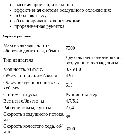
высокая производительность;
эффективная система воздушного охлаждения;
небольшой вес;
сбалансированная конструкция;
прорезиненная рукоятка.
Характеристики
Максимальная частота
7500
оборотов двигателя, об/мин
Двухтактный бензиновый с
Тип двигателя
воздушным охлаждением
Мощность, кВт/л.с.
0,75/1,0
Объем топливного бака, л
420
Объем воздушного потока,
618
куб. м/ч
Система запуска
Ручной стартер
Вес нетто/брутто, кг
4,7/5,2
Рабочий объем, куб. см
25,4
Скорость воздушного потока,
68
м/с
Скорость холостого хода, об/
3000
мин