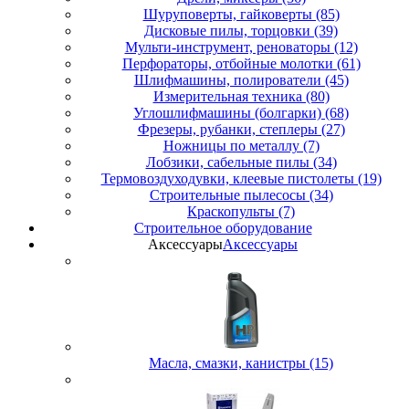
Шуруповерты, гайковерты (85)
Дисковые пилы, торцовки (39)
Мульти-инструмент, реноваторы (12)
Перфораторы, отбойные молотки (61)
Шлифмашины, полирователи (45)
Измерительная техника (80)
Углошлифмашины (болгарки) (68)
Фрезеры, рубанки, степлеры (27)
Ножницы по металлу (7)
Лобзики, сабельные пилы (34)
Термовоздуходувки, клеевые пистолеты (19)
Строительные пылесосы (34)
Краскопульты (7)
Строительное оборудование
Аксессуары
Аксессуары
Масла, смазки, канистры (15)