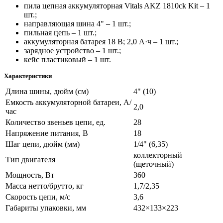
пила цепная аккумуляторная Vitals AKZ 1810ck Kit – 1
шт.;
направляющая шина 4" – 1 шт.;
пильная цепь – 1 шт.;
аккумуляторная батарея 18 В; 2,0 А·ч – 1 шт.;
зарядное устройство – 1 шт.;
кейс пластиковый – 1 шт.
Характеристики
Длина шины, дюйм (см)
4" (10)
Емкость аккумуляторной батареи, А/
2,0
час
Количество звеньев цепи, ед.
28
Напряжение питания, В
18
Шаг цепи, дюйм (мм)
1/4" (6,35)
коллекторный
Тип двигателя
(щеточный)
Мощность, Вт
360
Масса нетто/брутто, кг
1,7/2,35
Скорость цепи, м/с
3,6
Габариты упаковки, мм
432×133×223