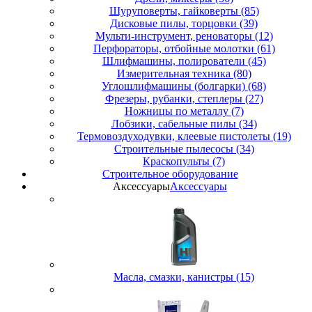
Шуруповерты, гайковерты (85)
Дисковые пилы, торцовки (39)
Мульти-инструмент, реноваторы (12)
Перфораторы, отбойные молотки (61)
Шлифмашины, полирователи (45)
Измерительная техника (80)
Углошлифмашины (болгарки) (68)
Фрезеры, рубанки, степлеры (27)
Ножницы по металлу (7)
Лобзики, сабельные пилы (34)
Термовоздуходувки, клеевые пистолеты (19)
Строительные пылесосы (34)
Краскопульты (7)
Строительное оборудование
Аксессуары
Аксессуары
Масла, смазки, канистры (15)