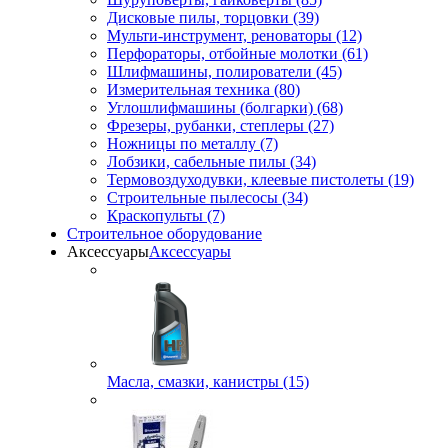
Дисковые пилы, торцовки (39)
Мульти-инструмент, реноваторы (12)
Перфораторы, отбойные молотки (61)
Шлифмашины, полирователи (45)
Измерительная техника (80)
Углошлифмашины (болгарки) (68)
Фрезеры, рубанки, степлеры (27)
Ножницы по металлу (7)
Лобзики, сабельные пилы (34)
Термовоздуходувки, клеевые пистолеты (19)
Строительные пылесосы (34)
Краскопульты (7)
Строительное оборудование
Аксессуары
Аксессуары
Масла, смазки, канистры (15)