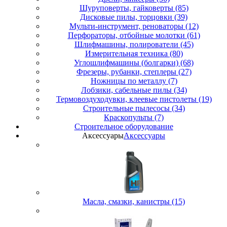
Шуруповерты, гайковерты (85)
Дисковые пилы, торцовки (39)
Мульти-инструмент, реноваторы (12)
Перфораторы, отбойные молотки (61)
Шлифмашины, полирователи (45)
Измерительная техника (80)
Углошлифмашины (болгарки) (68)
Фрезеры, рубанки, степлеры (27)
Ножницы по металлу (7)
Лобзики, сабельные пилы (34)
Термовоздуходувки, клеевые пистолеты (19)
Строительные пылесосы (34)
Краскопульты (7)
Строительное оборудование
Аксессуары
Аксессуары
Масла, смазки, канистры (15)