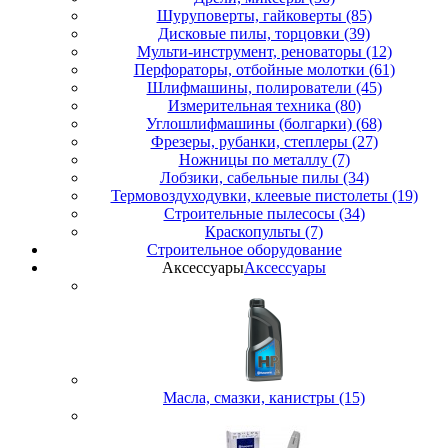
Шуруповерты, гайковерты (85)
Дисковые пилы, торцовки (39)
Мульти-инструмент, реноваторы (12)
Перфораторы, отбойные молотки (61)
Шлифмашины, полирователи (45)
Измерительная техника (80)
Углошлифмашины (болгарки) (68)
Фрезеры, рубанки, степлеры (27)
Ножницы по металлу (7)
Лобзики, сабельные пилы (34)
Термовоздуходувки, клеевые пистолеты (19)
Строительные пылесосы (34)
Краскопульты (7)
Строительное оборудование
Аксессуары
Аксессуары
Масла, смазки, канистры (15)