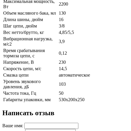
Максимальная мощность,
2200
Вт
Объем масляного бака, мл
130
Длина шины, дюйм
16
Шаг цепи, дюйм
3/8
Вес нетто/брутто, кг
4,85/5,5
Вибрационная нагрузка,
3,9
м/c2
Время срабатывания
0,12
тормоза цепи, с
Напряжение, В
230
Скорость цепи, м/с
14,5
Смазка цепи
автоматическое
Уровень звукового
103
давления, дБ
Частота тока, Гц
50
Габариты упаковки, мм
530х200х250
Написать отзыв
Ваше имя: