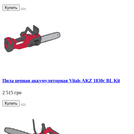
Купить
Пила цепная аккумуляторная Vitals AKZ 1830c BL Kit
2 515 грн
Купить