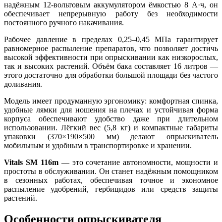
надёжным 12-вольтовым аккумулятором ёмкостью 8 А·ч, он
обеспечивает непрерывную работу без необходимости
постоянного ручного накачивания.
Рабочее давление в пределах 0,25–0,45 МПа гарантирует
равномерное распыление препаратов, что позволяет достичь
высокой эффективности при опрыскивании как низкорослых,
так и высоких растений. Объём бака составляет 16 литров —
этого достаточно для обработки большой площади без частого
доливания.
Модель имеет продуманную эргономику: комфортная спинка,
удобные лямки для ношения на плечах и устойчивая форма
корпуса обеспечивают удобство даже при длительном
использовании. Лёгкий вес (5,8 кг) и компактные габариты
упаковки (370×190×500 мм) делают опрыскиватель
мобильным и удобным в транспортировке и хранении.
Vitals SM 116m
— это сочетание автономности, мощности и
простоты в обслуживании. Он станет надёжным помощником
в сезонных работах, обеспечивая точное и экономное
распыление удобрений, гербицидов или средств защиты
растений.
Особенности опрыскивателя