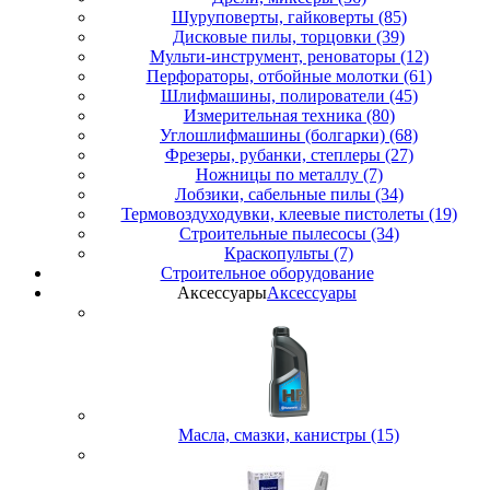
Шуруповерты, гайковерты (85)
Дисковые пилы, торцовки (39)
Мульти-инструмент, реноваторы (12)
Перфораторы, отбойные молотки (61)
Шлифмашины, полирователи (45)
Измерительная техника (80)
Углошлифмашины (болгарки) (68)
Фрезеры, рубанки, степлеры (27)
Ножницы по металлу (7)
Лобзики, сабельные пилы (34)
Термовоздуходувки, клеевые пистолеты (19)
Строительные пылесосы (34)
Краскопульты (7)
Строительное оборудование
Аксессуары
Аксессуары
Масла, смазки, канистры (15)