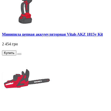
Минипила цепная аккумуляторная Vitals AKZ 1815y Kit
2 454 грн
Купить